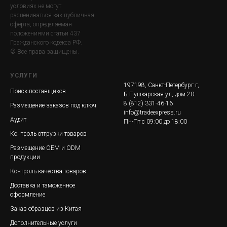
условиях не могут
расцениваться как публичная
оферта, определяемая
положениями статьи 437
Гражданского кодекса РФ.
© Все права защищены.
УСЛУГИ
197198, Санкт-Петербург г,
Поиск поставщиков
Б.Пушкарская ул, дом 20
8 (812) 331-46-16
Размещение заказов под ключ
info@tradeexpress.ru
Аудит
Пн-Пт с 09:00 до 18:00
Контроль отгрузки товаров
Размещение ОЕМ и ОDM
продукции
Контроль качества товаров
Доставка и таможенное
оформление
Заказ образцов из Китая
Дополнительные услуги