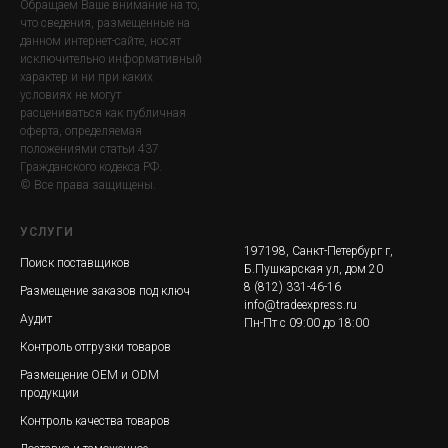
Обращаем Ваше внимание на то,
что сведения, размещенные на
данном интернет-сайте, носят
исключительно информативный
характер и ни при каких
условиях не могут
расцениваться как публичная
оферта, определяемая
положениями статьи 437
Гражданского кодекса РФ.
© Все права защищены.
УСЛУГИ
197198, Санкт-Петербург г,
Поиск поставщиков
Б.Пушкарская ул, дом 20
8 (812) 331-46-16
Размещение заказов под ключ
info@tradeexpress.ru
Аудит
Пн-Пт с 09:00 до 18:00
Контроль отгрузки товаров
Размещение ОЕМ и ОDM
продукции
Контроль качества товаров