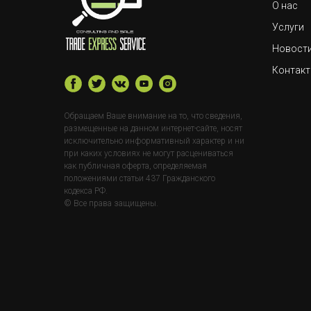
О нас
Услуги
Новост
Контак
Обращаем Ваше внимание на то, что сведения,
размещенные на данном интернет-сайте, носят
исключительно информативный характер и ни
при каких условиях не могут расцениваться
как публичная оферта, определяемая
положениями статьи 437 Гражданского
кодекса РФ.
© Все права защищены.