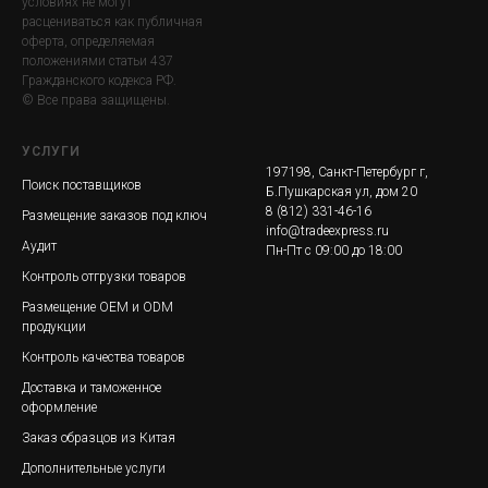
условиях не могут
расцениваться как публичная
оферта, определяемая
положениями статьи 437
Гражданского кодекса РФ.
© Все права защищены.
УСЛУГИ
197198, Санкт-Петербург г,
Поиск поставщиков
Б.Пушкарская ул, дом 20
8 (812) 331-46-16
Размещение заказов под ключ
info@tradeexpress.ru
Аудит
Пн-Пт с 09:00 до 18:00
Контроль отгрузки товаров
Размещение ОЕМ и ОDM
продукции
Контроль качества товаров
Доставка и таможенное
оформление
Заказ образцов из Китая
Дополнительные услуги